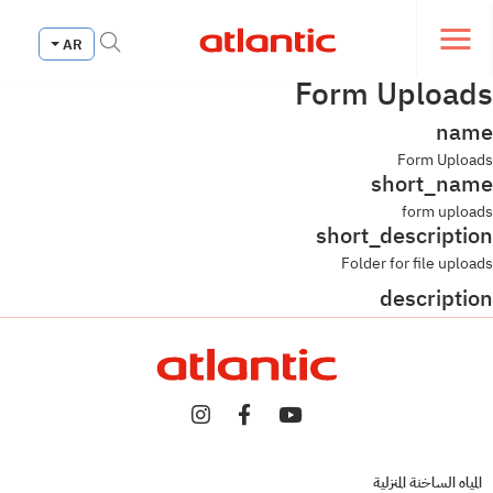
Fermer le menu de navi
AR
Ouvrir le menu de navigation
Form Uploads
name
Form Uploads
short_name
form uploads
short_description
Folder for file uploads
description
المياه الساخنة المنزلية