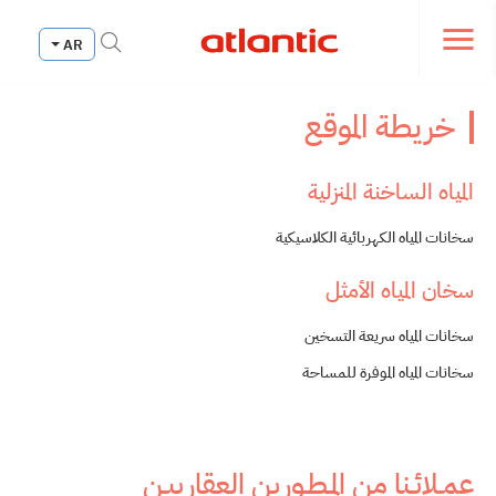
Fermer le menu de navi
AR
Ouvrir le menu de navigation
خريطة الموقع
المياه الساخنة المنزلية
سخانات المياه الكهربائية الكلاسيكية
سخان المياه الأمثل
سخانات المياه سريعة التسخين
سخانات المياه الموفرة للمساحة
عمـلائـنا من المـطـورين العقارييـن