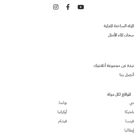
المياه الساخنة المنزلية
سخان الماء الأمثل
نبذة عن مجموعة أتلانتيك
أتصـل بـنـا
المواقع لكل دولة
دبي
بولندا
بلجيكا
أوكرانيا
فرنسا
فيتنام
إيطاليا