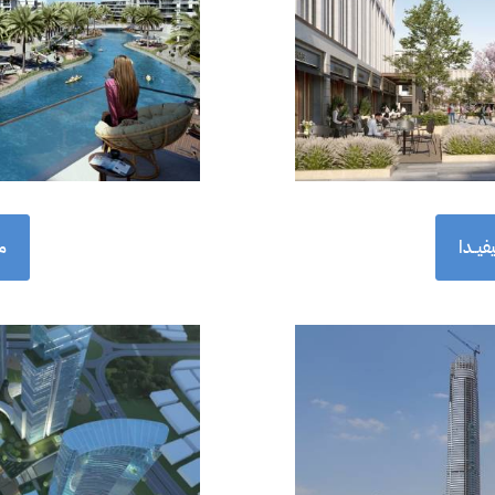
يــدا
م