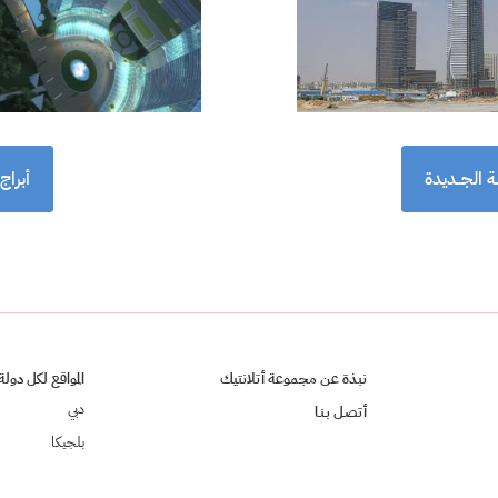
ـة الجــديدة
أبراج 
نبذة عن مجموعة أتلانتيك
المواقع لكل دولة
دبي
أتصـل بـنـا
بلجيكا
فرنسا