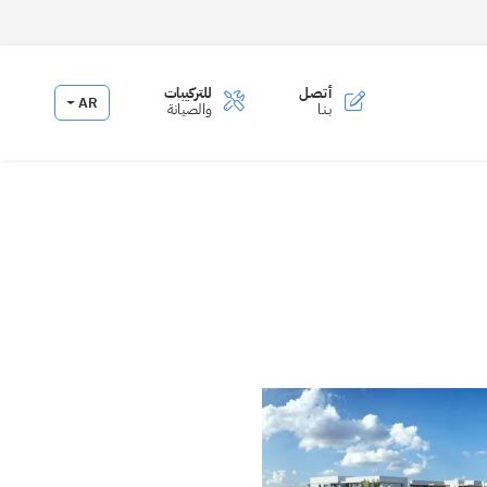
أتصـل
للتركيبات
AR
بـنـا
والصيانة