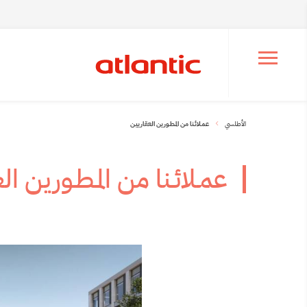
Ouvrir le menu de navigation
الأطلسي
عمـلائـنا من المـطـورين العقارييـن
عمـلائـنا من المـطـورين ال