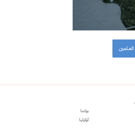
العــلمين
بولندا
أوكرانيا
فيتنام