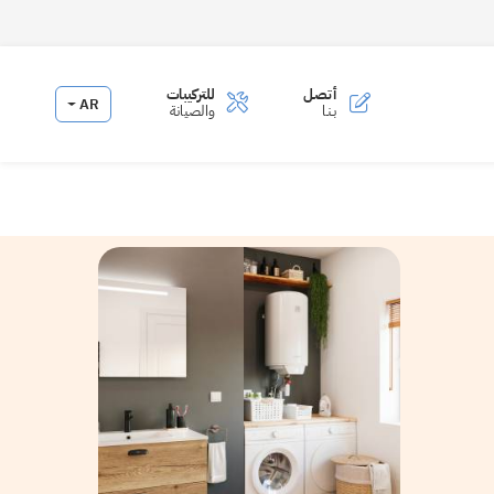
أتصـل
للتركيبات
AR
بـنـا
والصيانة