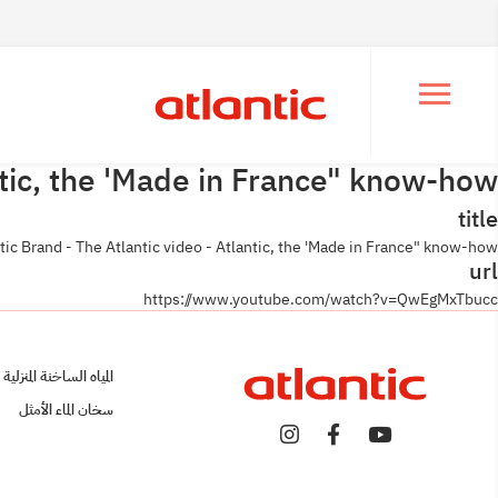
Ouvrir le menu de navigation
ntic, the 'Made in France" know-how
title
tic Brand - The Atlantic video - Atlantic, the 'Made in France" know-how
url
https://www.youtube.com/watch?v=QwEgMxTbucc
المياه الساخنة المنزلية
سخان الماء الأمثل