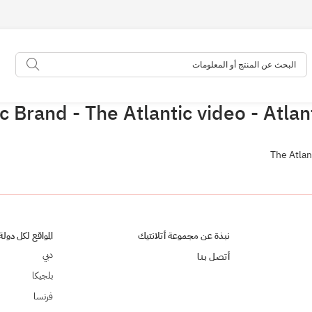
البحث عن المنتج أو المعلومات
البحث
c Brand - The Atlantic video - Atla
The Atlan
نبذة عن مجموعة أتلانتيك
المواقع لكل دولة
دبي
أتصـل بـنـا
بلجيكا
فرنسا