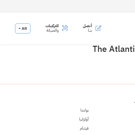
أتصـل
للتركيبات
AR
بـنـا
والصيانة
The Atlanti
بولندا
أوكرانيا
فيتنام