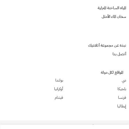
المياه الساخنة المنزلية
سخان الماء الأمثل
نبذة عن مجموعة أتلانتيك
أتصـل بـنـا
المواقع لكل دولة
دبي
بولندا
بلجيكا
أوكرانيا
فرنسا
فيتنام
إيطاليا
© 2026 ATLANTIC - أتلانتيك هي علامة تجارية فرنسية