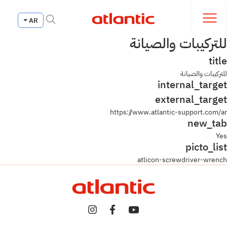
Fermer le menu de navi
AR
Ouvrir le menu de navigation
للتركيبات والصيانة
title
للتركيبات والصيانة
internal_target
external_target
https://www.atlantic-support.com/ar
new_tab
Yes
picto_list
atlicon-screwdriver-wrench