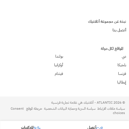
نبذة عن مجموعة أتلانتيك
أتصـل بـنـا
المواقع لكل دولة
دبي
بولندا
بلجيكا
أوكرانيا
فرنسا
فيتنام
إيطاليا
© 2026 ATLANTIC - أتلانتيك هي علامة تجارية فرنسية
سياسة ملفات الارتباط
سياسة السرية وحماية البيانات الشخصية
خريطة الموقع
Consent
choices
أتصـل
للتركيبات